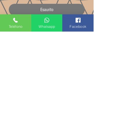
Esaurito
Nuovo arrivato
Teléfono
Whatsapp
Facebook
Spicchio 0.300 gr Formaggio di
pecora Zamorano Peñasolana
Vecchio