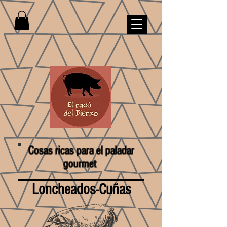
Cosas ricas para el paladar
gourmet
Loncheados-Cuñas