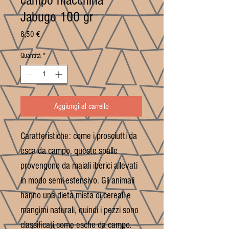
campo macchina
Jabugo 100 gr
Prezzo
8,50 €
Quantità
*
Aggiungi al carrello
Caratteristiche: come i prosciutti da
esca da campo, queste spalle
provengono da maiali iberici allevati
in modo semi-estensivo. Gli animali
hanno una dieta mista di cereali e
mangimi naturali, quindi i pezzi sono
classificati come esche da campo.