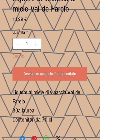
miele Val de Farelo
Prezzo
11,99 €
Quantità
*
Esaurito
Avvisami quando è disponibile
Liquore al miele di vinaccia Val de
Farelo
30a laurea
Contenitori da 70 cl