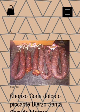
SKU: 18
Chorizo Corla dolce o
piccante Bierzo Santa