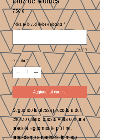
Cruz de Montes
Prezzo
7,50 €
Indica se lo vuoi dolce o piccante
*
0/500
Quantità
*
Aggiungi al carrello
Seguendo la stessa procedura del
chorizo culare, questa volta con una
braciola leggermente più fine,
procediamo a marinarlo in modo