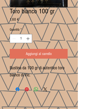
Toro bianco 100 gr
Prezzo
1,60 €
Quantità
*
Aggiungi al carrello
Bustina da 100 gr di autentico toro
bianco di Vic.