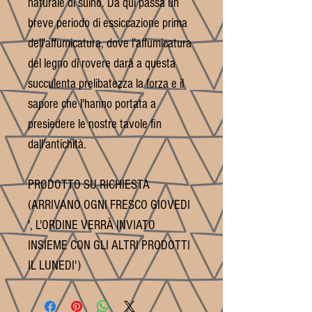
naturale di suino. Da qui passa un
breve periodo di essiccazione prima
dell'affumicatura, dove l'affumicatura
del legno di rovere darà a questa
succulenta prelibatezza la forza e il
sapore che l'hanno portata a
presiedere le nostre tavole fin
dall'antichità.
PRODOTTO SU RICHIESTA
(ARRIVANO OGNI FRESCO GIOVEDI
', L'ORDINE VERRÀ INVIATO
INSIEME CON GLI ALTRI PRODOTTI
IL LUNEDI')