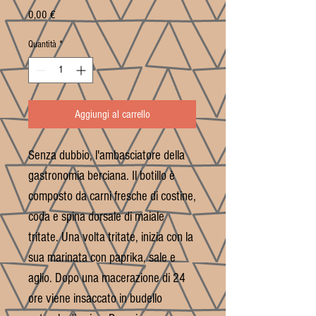
Prezzo
0,00 €
Quantità
*
Aggiungi al carrello
Senza dubbio, l'ambasciatore della
gastronomia berciana. Il botillo è
composto da carni fresche di costine,
coda e spina dorsale di maiale
tritate. Una volta tritate, inizia con la
sua marinata con paprika, sale e
aglio. Dopo una macerazione di 24
ore viene insaccato in budello