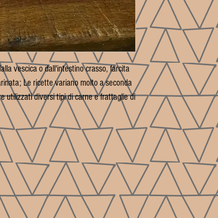
alla vescica o dall'intestino crasso, farcita
inata; Le ricette variano molto a seconda
ilizzati diversi tipi di carne e frattaglie di