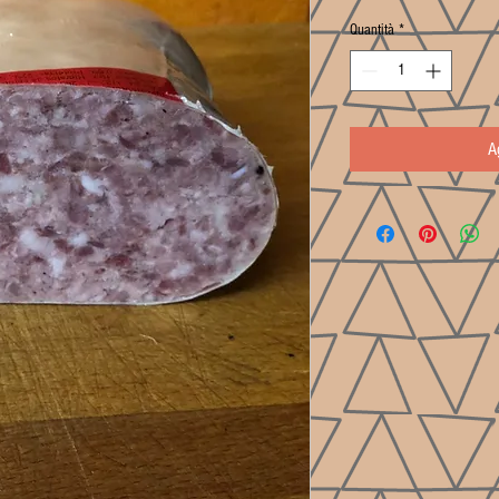
Quantità
*
A