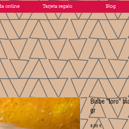
da online
Tarjeta regalo
Blog
Bisbe "toro" b
gr
Prezzo
8,00 €