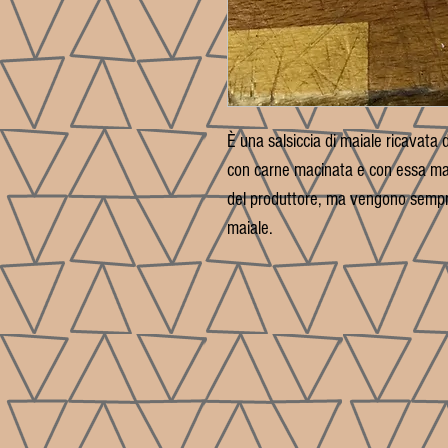
È una salsiccia di maiale ricavata d
con carne macinata e con essa mar
del produttore, ma vengono sempre ut
maiale.