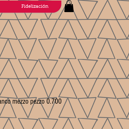
Fidelización
ianco mezzo pezzo 0.700