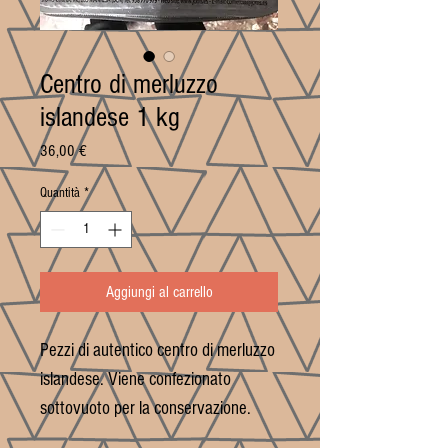
Centro di merluzzo
islandese 1 kg
Prezzo
36,00 €
Quantità
*
Aggiungi al carrello
Pezzi di autentico centro di merluzzo
islandese. Viene confezionato
sottovuoto per la conservazione.