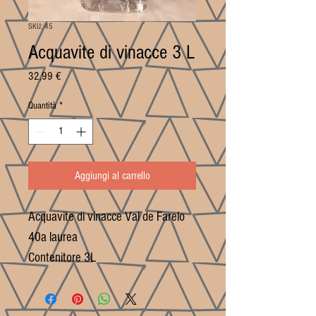
SKU: 45
Acquavite di vinacce 3 L
Prezzo
32,99 €
Quantità
*
Aggiungi al carrello
Acquavite di vinacce Val de Farelo
40a laurea
Contenitore 3L